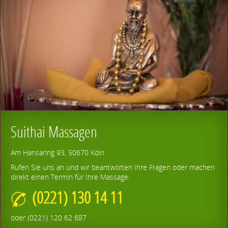
Suithai Massagen
Am Hansaring 93, 50670 Köln
Rufen Sie uns an und wir beantworten Ihre Fragen oder machen
direkt einen Termin für Ihre Massage:
(0221) 130 14 11
oder (0221) 120 62 687