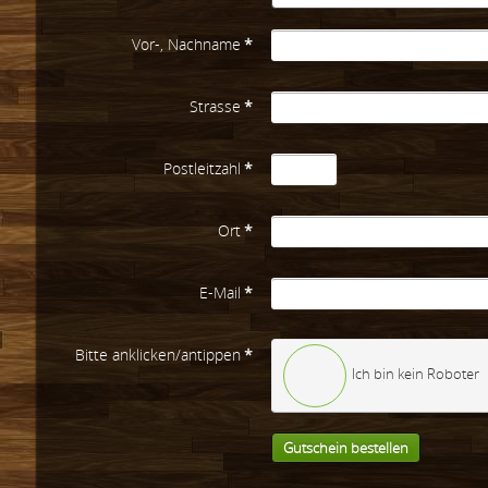
Vor-, Nachname
*
Strasse
*
Postleitzahl
*
Ort
*
E-Mail
*
Bitte anklicken/antippen
*
Ich bin kein Roboter
Gutschein bestellen