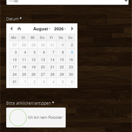
Datum
*
August
2026
Mo
Di
Mi
Do
Fr
Sa
So
27
28
29
30
31
1
2
3
4
5
6
7
8
9
10
11
12
13
14
15
16
17
18
19
20
21
22
23
24
25
26
27
28
29
30
31
1
2
3
4
5
6
Bitte anklicken/antippen
*
Ich bin kein Roboter